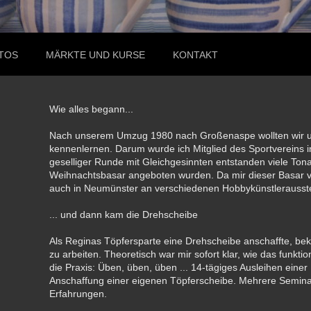
TOS
MÄRKTE UND KURSE
KONTAKT
Wie alles begann...
Nach unserem Umzug 1980 nach Großenaspe wollten wir 
kennenlernen. Darum wurde ich Mitglied des Sportvereins in
geselliger Runde mit Gleichgesinnten entstanden viele Tona
Weihnachtsbasar angeboten wurden. Da mir dieser Basar v
auch in Neumünster an verschiedenen Hobbykünstlerausst
... und dann kam die Drehscheibe
Als Reginas Töpfersparte eine Drehscheibe anschaffte, bek
zu arbeiten. Theoretisch war mir sofort klar, wie das funk
die Praxis: Üben, üben, üben ... 14-tägiges Ausleihen eine
Anschaffung einer eigenen Töpferscheibe. Mehrere Semina
Erfahrungen.